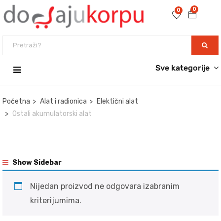
0
0
Sve kategorije
Početna
Alat i radionica
Elektični alat
Ostali akumulatorski alat
Show Sidebar
Nijedan proizvod ne odgovara izabranim
kriterijumima.