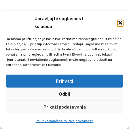
Upravljajte saglasnosti
kolačića
Da bismo pružili najbolje iskustvo, koristimo tehnologije poput kolačića
za čuvanje i/ili pristup informacijama o uređaju. Saglasnost sa ovim
tehnologijama će nam omogućiti da obrađujemo podatke kao što su
ponašanje pri pregledanju ili jedinstveni ID-ovi na ovoj veb lokaciji.
Nepristanak ili povlačenje saglasnosti može negativno uticati na
određene karakteristike i funkcije.
Prihvati
Odbij
Prikaži podešavanja
0
Pollitika kolačića
Politika privatnosti
POČETNA
SEARCH
CART
MOJ NALOG