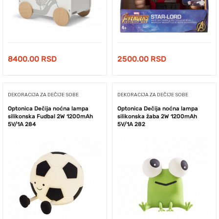
8400.00
RSD
2500.00
RSD
DEKORACIJA ZA DEČIJE SOBE
DEKORACIJA ZA DEČIJE SOBE
Optonica Dečija noćna lampa
Optonica Dečija noćna lampa
silikonska Fudbal 2W 1200mAh
silikonska žaba 2W 1200mAh
5V/1A 284
5V/1A 282