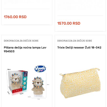
1760.00
RSD
1570.00
RSD
DEKORACIJA ZA DEČIJE SOBE
DEKORACIJA ZA DEČIJE SOBE
Plišana dečija noćna lampa Lav
Trixie Dečiji neseser Žuti 18-042
954503