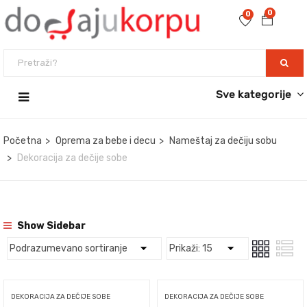
0
0
Sve kategorije
Početna
Oprema za bebe i decu
Nameštaj za dečiju sobu
Dekoracija za dečije sobe
Show Sidebar
DEKORACIJA ZA DEČIJE SOBE
DEKORACIJA ZA DEČIJE SOBE