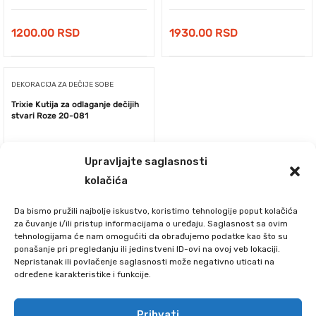
1200.00
RSD
1930.00
RSD
DEKORACIJA ZA DEČIJE SOBE
Trixie Kutija za odlaganje dečijih
stvari Roze 20-081
Upravljajte saglasnosti
kolačića
Da bismo pružili najbolje iskustvo, koristimo tehnologije poput kolačića
za čuvanje i/ili pristup informacijama o uređaju. Saglasnost sa ovim
tehnologijama će nam omogućiti da obrađujemo podatke kao što su
ponašanje pri pregledanju ili jedinstveni ID-ovi na ovoj veb lokaciji.
Nepristanak ili povlačenje saglasnosti može negativno uticati na
određene karakteristike i funkcije.
2150.00
RSD
Prihvati