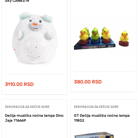
Sky CAN8374
380.00
RSD
3110.00
RSD
DEKORACIJA ZA DEČIJE SOBE
DEKORACIJA ZA DEČIJE SOBE
Dečija muzička noćna lampa Dino
GT Dečija muzička noćna lampa
Jaje 716669
11802