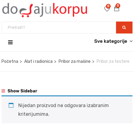
0
0
Sve kategorije
Početna
Alat i radionica
Pribor za mašine
Pribor za testere
Show Sidebar
Nijedan proizvod ne odgovara izabranim
kriterijumima.