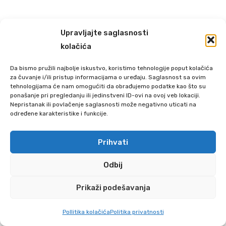
Upravljajte saglasnosti
kolačića
Da bismo pružili najbolje iskustvo, koristimo tehnologije poput kolačića
za čuvanje i/ili pristup informacijama o uređaju. Saglasnost sa ovim
tehnologijama će nam omogućiti da obrađujemo podatke kao što su
ponašanje pri pregledanju ili jedinstveni ID-ovi na ovoj veb lokaciji.
Nepristanak ili povlačenje saglasnosti može negativno uticati na
određene karakteristike i funkcije.
Prihvati
Odbij
Prikaži podešavanja
0
Pollitika kolačića
Politika privatnosti
POČETNA
SEARCH
CART
MOJ NALOG