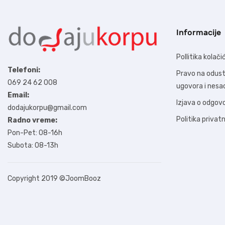
Informacije
Pollitika kolači
Telefoni:
Pravo na odus
069 24 62 008
ugovora i nes
Email:
Izjava o odgov
dodajukorpu@gmail.com
Politika privat
Radno vreme:
Pon-Pet: 08-16h
Subota: 08-13h
Copyright 2019
©JoomBooz