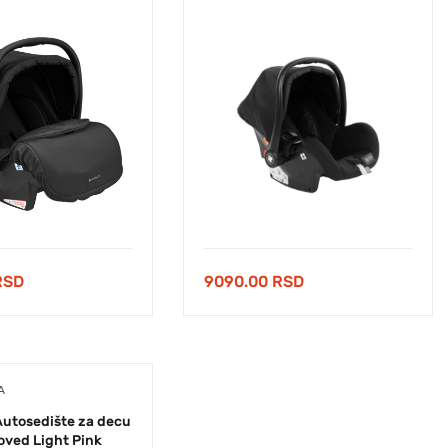
RSD
9090.00
RSD
A
Autosedište za decu
oved Light Pink