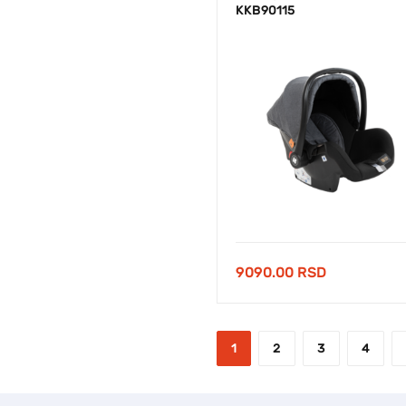
KKB90115
9090.00
RSD
1
2
3
4