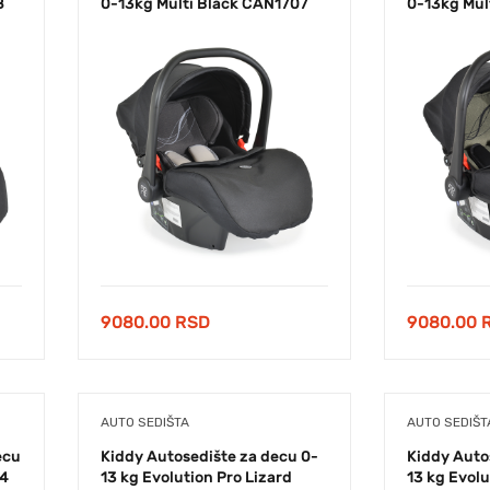
8
0-13kg Multi Black CAN1707
0-13kg Mul
9080.00
RSD
9080.00
AUTO SEDIŠTA
AUTO SEDIŠT
ecu
Kiddy Autosedište za decu 0-
Kiddy Auto
04
13 kg Evolution Pro Lizard
13 kg Evolu