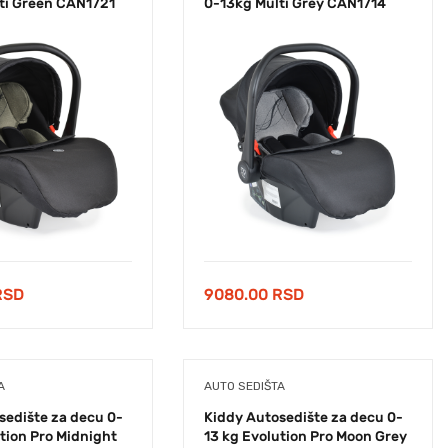
ti Green CAN1721
0-13kg Multi Grey CAN1714
RSD
9080.00
RSD
A
AUTO SEDIŠTA
sedište za decu 0-
Kiddy Autosedište za decu 0-
tion Pro Midnight
13 kg Evolution Pro Moon Grey