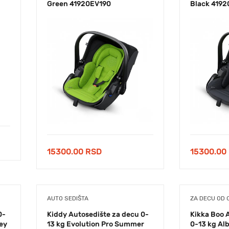
Green 41920EV190
Black 4192
15300.00
RSD
15300.00
AUTO SEDIŠTA
ZA DECU OD 
0-
Kiddy Autosedište za decu 0-
Kikka Boo 
rey
13 kg Evolution Pro Summer
0-13 kg Al