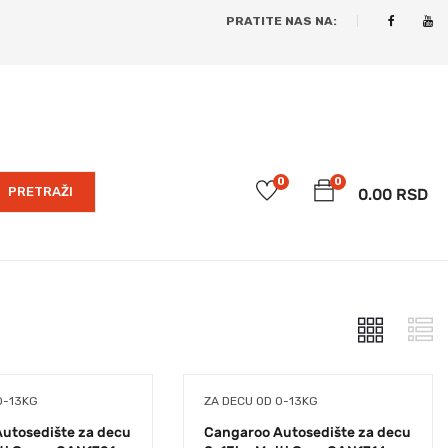
PRATITE NAS NA:
0
0
PRETRAŽI
0.00
RSD
0-13KG
ZA DECU OD 0-13KG
utosedište za decu
Cangaroo Autosedište za decu