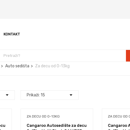
KONTAKT
Auto sedišta
Za decu od 0-13kg
ZA DECU OD 0-13KG
ZA DECU OD 
ecu
Cangaroo Autosedište za decu
Cangaroo A