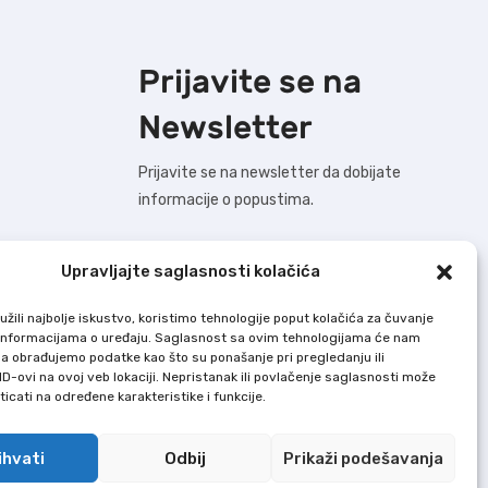
Prijavite se na
Newsletter
Prijavite se na newsletter da dobijate
informacije o popustima.
Upravljajte saglasnosti kolačića
BUDIMO U KONTAKTU !
žili najbolje iskustvo, koristimo tehnologije poput kolačića za čuvanje
up informacijama o uređaju. Saglasnost sa ovim tehnologijama će nam
a obrađujemo podatke kao što su ponašanje pri pregledanju ili
Dodaj U Korpu nastoji da bude što precizniji
ID-ovi na ovoj veb lokaciji. Nepristanak ili povlačenje saglasnosti može
u opisu svih proizvoda, ali ne garantuje da
icati na određene karakteristike i funkcije.
su sve karakteristike i slike u potpunosti
tačne i bez grešaka.
ihvati
Odbij
Prikaži podešavanja