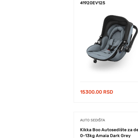
41920EV125
15300.00
RSD
AUTO SEDIŠTA
Kikka Boo Autosedište za d
0-13kg Amaia Dark Grey