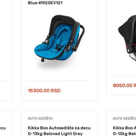
Blue 41920EV121
8050.00
15300.00
RSD
AUTO SEDIŠTA
AUTO SEDIŠT
ecu
Kikka Boo Autosedište za decu
Kikka Boo 
0-13kg Beloved Light Grey
0-13kg Bel