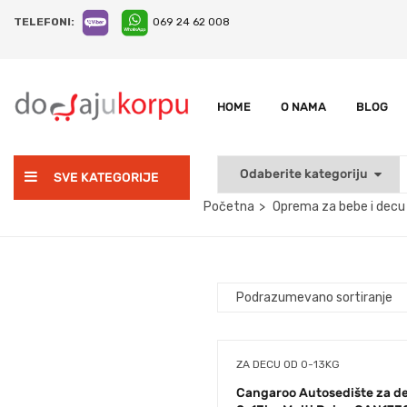
TELEFONI:
069 24 62 008
HOME
O NAMA
BLOG
SVE KATEGORIJE
Početna
Oprema za bebe i decu
ZA DECU OD 0-13KG
Cangaroo Autosedište za d