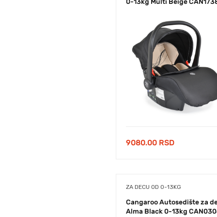
0-13kg Multi Beige CAN173
9080.00
RSD
ZA DECU OD 0-13KG
Cangaroo Autosedište za d
Alma Black 0-13kg CAN03