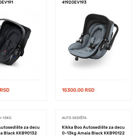
0EV191
41920EV193
RSD
15300.00
RSD
0-13KG
AUTO SEDIŠTA
Autosedište za decu
Kikka Boo Autosedište za decu
ba Black KKB90132
0-13kg Amaia Black KKB90122