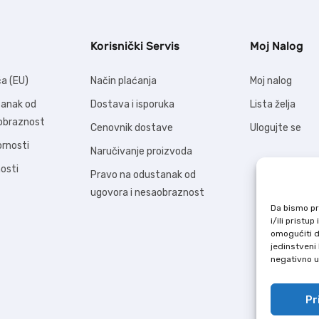
Korisnički Servis
Moj Nalog
ća (EU)
Način plaćanja
Moj nalog
tanak od
Dostava i isporuka
Lista želja
aobraznost
Cenovnik dostave
Ulogujte se
ornosti
Naručivanje proizvoda
nosti
Pravo na odustanak od
ugovora i nesaobraznost
Da bismo pru
i/ili prist
omogućiti d
jedinstveni 
negativno ut
Pr