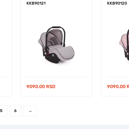
KKB90121
KKB90120
9090.00
RSD
9090.00
5
6
→