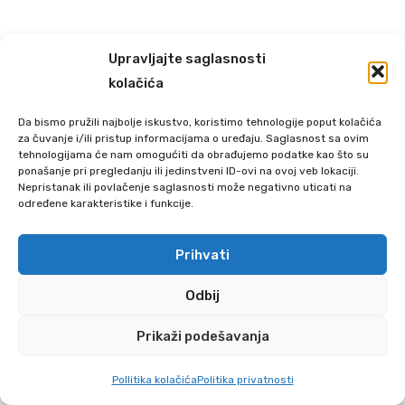
Upravljajte saglasnosti
kolačića
Da bismo pružili najbolje iskustvo, koristimo tehnologije poput kolačića
za čuvanje i/ili pristup informacijama o uređaju. Saglasnost sa ovim
tehnologijama će nam omogućiti da obrađujemo podatke kao što su
ponašanje pri pregledanju ili jedinstveni ID-ovi na ovoj veb lokaciji.
Nepristanak ili povlačenje saglasnosti može negativno uticati na
određene karakteristike i funkcije.
Prihvati
Odbij
Prikaži podešavanja
0
Pollitika kolačića
Politika privatnosti
POČETNA
SEARCH
CART
MOJ NALOG