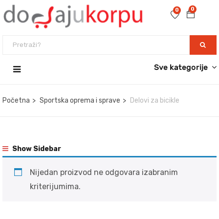
0
0
Sve kategorije
Početna
Sportska oprema i sprave
Delovi za bicikle
Show Sidebar
Nijedan proizvod ne odgovara izabranim
kriterijumima.