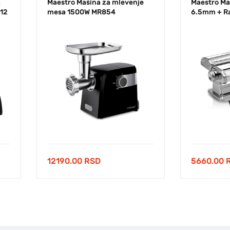
a
Maestro Mašina za mlevenje
Maestro Ma
12
mesa 1500W MR854
6.5mm + Ra
12190.00
RSD
5660.00