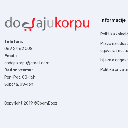
Informacije
Pollitika kolači
Telefoni:
Pravo na odus
069 24 62 008
ugovora i nes
Email:
Izjava o odgov
dodajukorpu@gmail.com
Politika privat
Radno vreme:
Pon-Pet: 08-16h
Subota: 08-13h
Copyright 2019
©JoomBooz