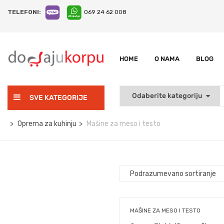
TELEFONI:
069 24 62 008
HOME
O NAMA
BLOG
SVE KATEGORIJE
Oprema za kuhinju
Mašine za meso i testo
MAŠINE ZA MESO I TESTO