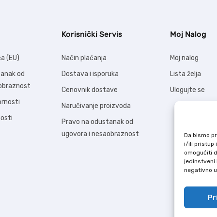
Korisnički Servis
Moj Nalog
ća (EU)
Način plaćanja
Moj nalog
tanak od
Dostava i isporuka
Lista želja
aobraznost
Cenovnik dostave
Ulogujte se
ornosti
Naručivanje proizvoda
nosti
Pravo na odustanak od
ugovora i nesaobraznost
Da bismo pru
i/ili prist
omogućiti d
jedinstveni 
negativno ut
Pr