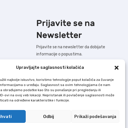
Prijavite se na
Newsletter
Prijavite se na newsletter da dobijate
informacije o popustima.
Upravljajte saglasnosti kolačića
žili najbolje iskustvo, koristimo tehnologije poput kolačića za čuvanje
BUDIMO U KONTAKTU !
up informacijama o uređaju. Saglasnost sa ovim tehnologijama će nam
a obrađujemo podatke kao što su ponašanje pri pregledanju ili
ID-ovi na ovoj veb lokaciji. Nepristanak ili povlačenje saglasnosti može
Dodaj U Korpu nastoji da bude što precizniji
icati na određene karakteristike i funkcije.
u opisu svih proizvoda, ali ne garantuje da
su sve karakteristike i slike u potpunosti
ihvati
Odbij
Prikaži podešavanja
tačne i bez grešaka.