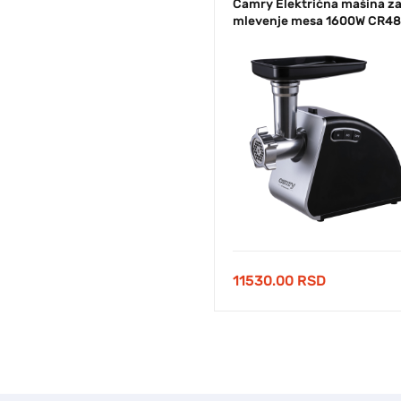
Camry Električna mašina z
mlevenje mesa 1600W CR48
11530.00
RSD