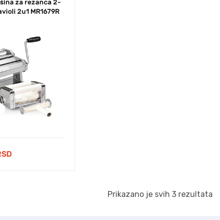
šina za rezanca 2-
violi 2u1 MR1679R
RSD
Prikazano je svih 3 rezultata