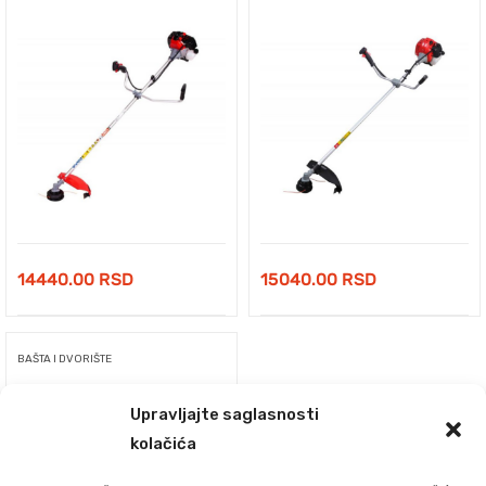
14440.00
RSD
15040.00
RSD
BAŠTA I DVORIŠTE
Alpina Motorni trimer ABR 52 D
064719
Upravljajte saglasnosti
kolačića