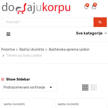
0
0
Sve kategorije
Početna
Bašta i dvorište
Baštenska oprema i pribor
Trimeri za travu i pribor
Show Sidebar
BAŠTA I DVORIŠTE
BAŠTA I DVORIŠTE