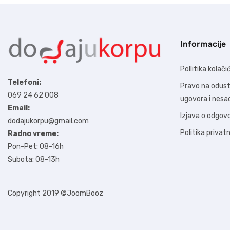
Informacije
Pollitika kolači
Telefoni:
Pravo na odus
069 24 62 008
ugovora i nes
Email:
Izjava o odgov
dodajukorpu@gmail.com
Politika privat
Radno vreme:
Pon-Pet: 08-16h
Subota: 08-13h
Copyright 2019
©JoomBooz