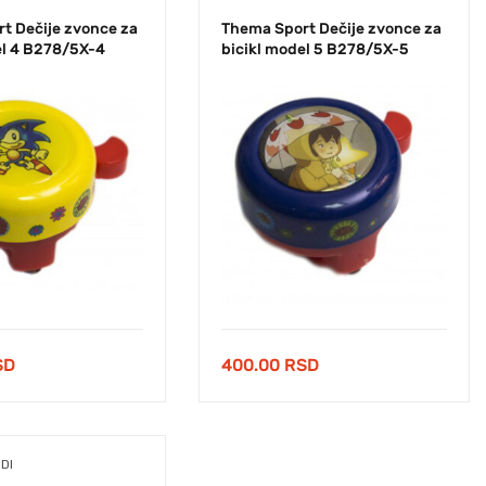
t Dečije zvonce za
Thema Sport Dečije zvonce za
el 4 B278/5X-4
bicikl model 5 B278/5X-5
SD
400.00
RSD
DI