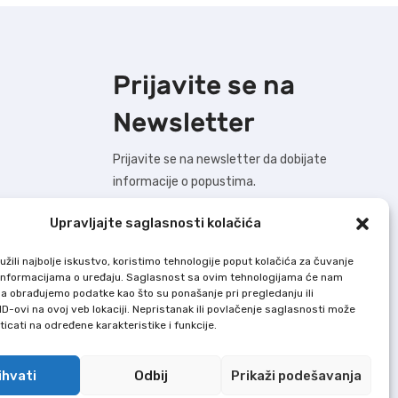
Prijavite se na
Newsletter
Prijavite se na newsletter da dobijate
informacije o popustima.
Upravljajte saglasnosti kolačića
žili najbolje iskustvo, koristimo tehnologije poput kolačića za čuvanje
BUDIMO U KONTAKTU !
up informacijama o uređaju. Saglasnost sa ovim tehnologijama će nam
a obrađujemo podatke kao što su ponašanje pri pregledanju ili
ID-ovi na ovoj veb lokaciji. Nepristanak ili povlačenje saglasnosti može
Dodaj U Korpu nastoji da bude što precizniji
icati na određene karakteristike i funkcije.
u opisu svih proizvoda, ali ne garantuje da
su sve karakteristike i slike u potpunosti
ihvati
Odbij
Prikaži podešavanja
tačne i bez grešaka.