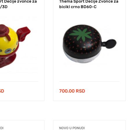
t Dečije zvonce za
Thema Sport Dečije Zvonce za
5/3D
bicikl crno BD60-C
SD
700.00
RSD
DI
NOVO U PONUDI