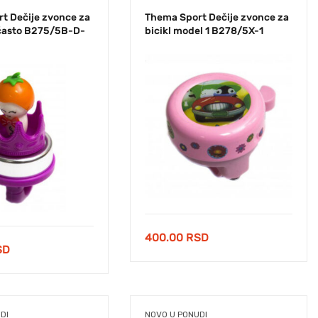
t Dečije zvonce za
Thema Sport Dečije zvonce za
bičasto B275/5B-D-
bicikl model 1 B278/5X-1
400.00
RSD
SD
DI
NOVO U PONUDI