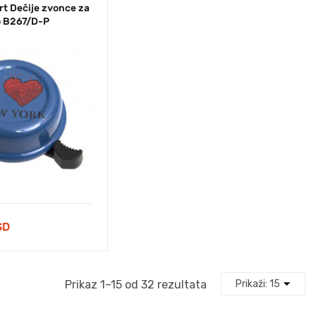
t Dečije zvonce za
vo B267/D-P
SD
Prikaz 1–15 od 32 rezultata