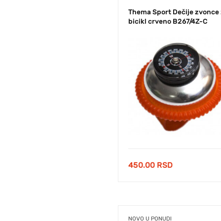
Thema Sport Dečije zvonce
bicikl crveno B267/4Z-C
450.00
RSD
NOVO U PONUDI