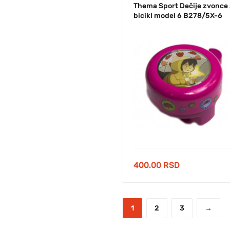
Thema Sport Dečije zvonce
bicikl model 6 B278/5X-6
400.00
RSD
1
2
3
→