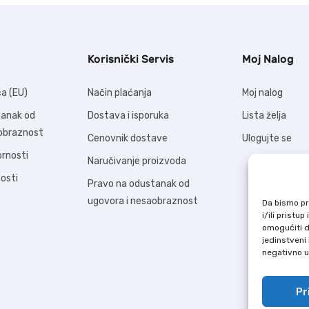
Korisnički Servis
Moj Nalog
ća (EU)
Način plaćanja
Moj nalog
tanak od
Dostava i isporuka
Lista želja
aobraznost
Cenovnik dostave
Ulogujte se
ornosti
Naručivanje proizvoda
nosti
Pravo na odustanak od
ugovora i nesaobraznost
Da bismo pru
i/ili prist
omogućiti d
jedinstveni 
negativno ut
Pr