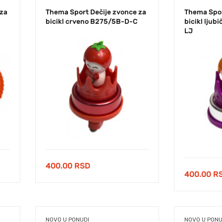
 za
Thema Sport Dečije zvonce za
Thema Spor
bicikl crveno B275/5B-D-C
bicikl lju
LJ
400.00
RSD
400.00
R
NOVO U PONUDI
NOVO U PONU