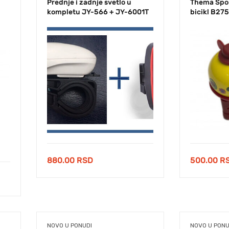
Prednje i zadnje svetlo u
Thema Spor
kompletu JY-566 + JY-6001T
bicikl B27
880.00
RSD
500.00
R
NOVO U PONUDI
NOVO U PONU