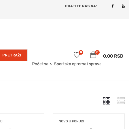
PRATITE NAS NA:
0
0
PRETRAŽI
0.00
RSD
Početna
Sportska oprema i sprave
DI
NOVO U PONUDI