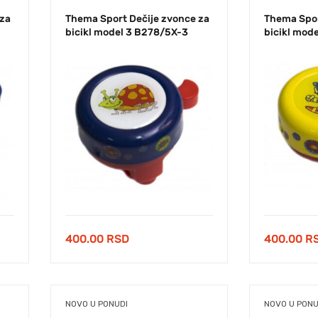
 za
Thema Sport Dečije zvonce za
Thema Spor
bicikl model 3 B278/5X-3
bicikl mod
400.00
RSD
400.00
R
NOVO U PONUDI
NOVO U PONU