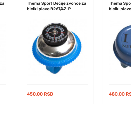
 za
Thema Sport Dečije zvonce za
Thema Spor
bicikl plavo B267/4Z-P
bicikl pla
450.00
RSD
480.00
R