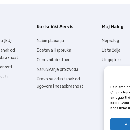
Korisnički Servis
Moj Nalog
ća (EU)
Način plaćanja
Moj nalog
tanak od
Dostava i isporuka
Lista želja
aobraznost
Cenovnik dostave
Ulogujte se
ornosti
Naručivanje proizvoda
nosti
Pravo na odustanak od
ugovora i nesaobraznost
Da bismo pru
i/ili prist
omogućiti d
jedinstveni 
negativno ut
Pr