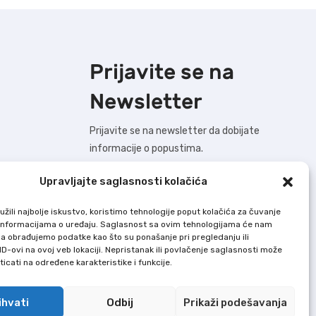
Prijavite se na
Newsletter
Prijavite se na newsletter da dobijate
informacije o popustima.
Upravljajte saglasnosti kolačića
žili najbolje iskustvo, koristimo tehnologije poput kolačića za čuvanje
BUDIMO U KONTAKTU !
up informacijama o uređaju. Saglasnost sa ovim tehnologijama će nam
a obrađujemo podatke kao što su ponašanje pri pregledanju ili
ID-ovi na ovoj veb lokaciji. Nepristanak ili povlačenje saglasnosti može
Dodaj U Korpu nastoji da bude što precizniji
icati na određene karakteristike i funkcije.
u opisu svih proizvoda, ali ne garantuje da
su sve karakteristike i slike u potpunosti
ihvati
Odbij
Prikaži podešavanja
tačne i bez grešaka.