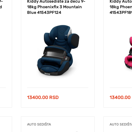
9-
Kiddy Autosedište za decu 9-
Kiddy Auto
d
18kg Phoenixfix 3 Mountain
18kg Phoen
Blue 41543PF124
41543PF18
13400.00
RSD
13400.00
AUTO SEDIŠTA
AUTO SEDIŠT