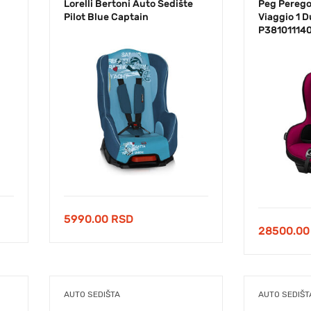
Lorelli Bertoni Auto Sedište
Peg Perego
Pilot Blue Captain
Viaggio 1 D
P38101114
5990.00
RSD
28500.0
AUTO SEDIŠTA
AUTO SEDIŠT