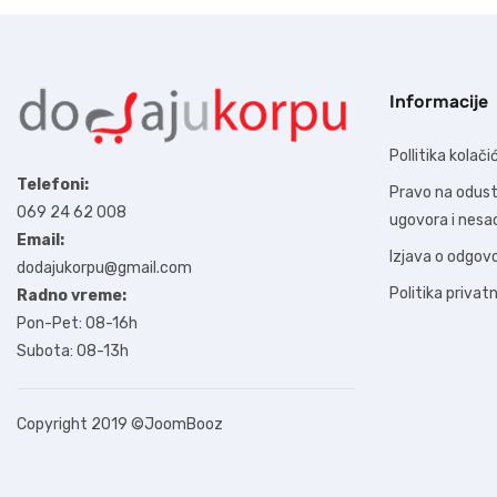
Informacije
Pollitika kolači
Telefoni:
Pravo na odus
069 24 62 008
ugovora i nes
Email:
Izjava o odgov
dodajukorpu@gmail.com
Politika privat
Radno vreme:
Pon-Pet: 08-16h
Subota: 08-13h
Copyright 2019
©JoomBooz