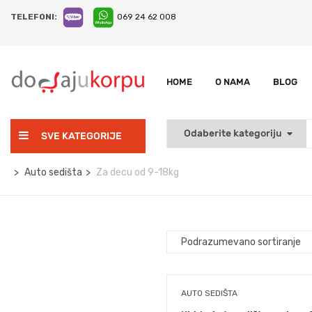
TELEFONI:
069 24 62 008
HOME
O NAMA
BLOG
SVE KATEGORIJE
Auto sedišta
Za decu od 9-18kg
AUTO SEDIŠTA