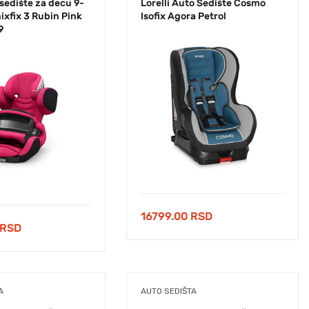
sedište za decu 9-
Lorelli Auto Sedište Cosmo
ixfix 3 Rubin Pink
Isofix Agora Petrol
9
16799.00
RSD
RSD
A
AUTO SEDIŠTA