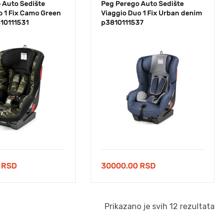
 Auto Sedište
Peg Perego Auto Sedište
o 1 Fix Camo Green
Viaggio Duo 1 Fix Urban denim
10111531
p3810111537
0
RSD
30000.00
RSD
Prikazano je svih 12 rezultata