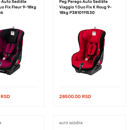
 Auto Sedište
Peg Perego Auto Sedište
uo Fix Fleur 9-18kg
Viaggio 1 Duo Fix K Roug 9-
06
18kg P3810111530
0
RSD
28500.00
RSD
A
AUTO SEDIŠTA