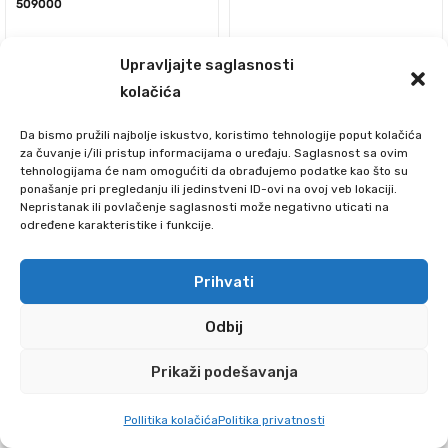
509000
Upravljajte saglasnosti
kolačića
800.00
RSD
Da bismo pružili najbolje iskustvo, koristimo tehnologije poput kolačića
za čuvanje i/ili pristup informacijama o uređaju. Saglasnost sa ovim
tehnologijama će nam omogućiti da obrađujemo podatke kao što su
ponašanje pri pregledanju ili jedinstveni ID-ovi na ovoj veb lokaciji.
Nepristanak ili povlačenje saglasnosti može negativno uticati na
određene karakteristike i funkcije.
Prihvati
390.00
RSD
Odbij
Prikazano je svih 2 rezultata
Prikaži podešavanja
0
Pollitika kolačića
Politika privatnosti
POČETNA
SEARCH
CART
MOJ NALOG