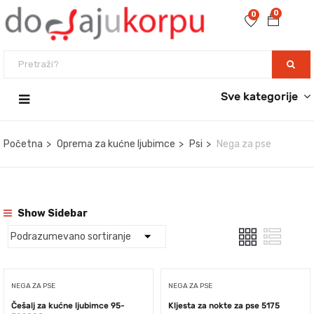
0
0
Sve kategorije
Početna
Oprema za kućne ljubimce
Psi
Nega za pse
Show Sidebar
NEGA ZA PSE
NEGA ZA PSE
Češalj za kućne ljubimce 95-
Kljesta za nokte za pse 5175