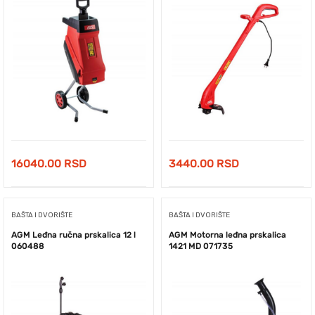
16040.00
RSD
3440.00
RSD
BAŠTA I DVORIŠTE
BAŠTA I DVORIŠTE
AGM Leđna ručna prskalica 12 l
AGM Motorna leđna prskalica
060488
1421 MD 071735