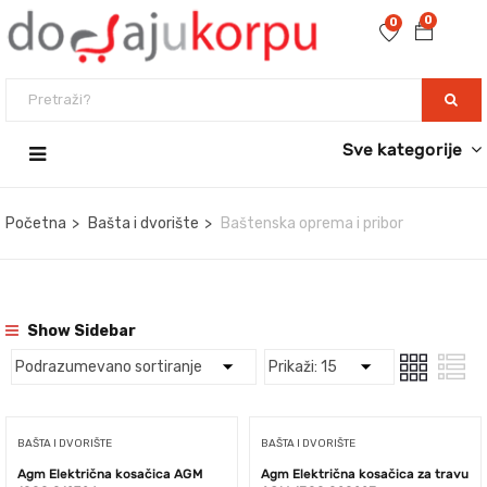
0
0
Sve kategorije
Početna
Bašta i dvorište
Baštenska oprema i pribor
Show Sidebar
BAŠTA I DVORIŠTE
BAŠTA I DVORIŠTE
Agm Električna kosačica AGM
Agm Električna kosačica za travu