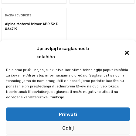
BAŠTA I DVORIŠTE
Alpina Motorni trimer ABR 52 D
064719
Upravljajte saglasnosti
kolačića
Da bismo pružili najbolje iskustvo, koristimo tehnologije poput kolačića
za čuvanje i/ili pristup informacijama o uređaju. Saglasnost sa ovim
tehnologijama će nam omogućiti da obrađujemo podatke kao što su
ponašanje pri pregledanju ili jedinstveni ID-ovi na ovoj veb lokaciji.
Nepristanak ili povlačenje saglasnosti može negativno uticati na
određene karakteristike i funkcije.
28840.00
RSD
Prihvati
Odbij
1
2
3
4
5
→