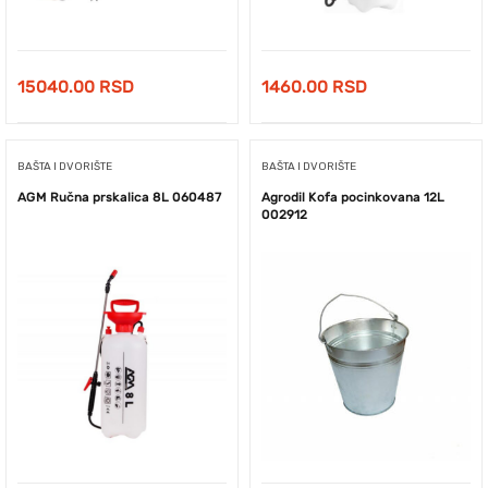
15040.00
RSD
1460.00
RSD
BAŠTA I DVORIŠTE
BAŠTA I DVORIŠTE
AGM Ručna prskalica 8L 060487
Agrodil Kofa pocinkovana 12L
002912