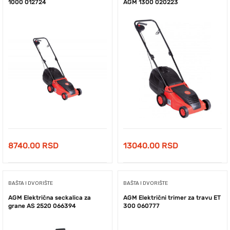
1000 012724
AGM 1300 020223
8740.00
RSD
13040.00
RSD
BAŠTA I DVORIŠTE
BAŠTA I DVORIŠTE
AGM Električna seckalica za
AGM Električni trimer za travu ET
grane AS 2520 066394
300 060777