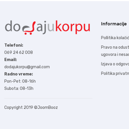
Informacije
Pollitika kolači
Telefoni:
Pravo na odus
069 24 62 008
ugovora i nes
Email:
Izjava o odgov
dodajukorpu@gmail.com
Politika privat
Radno vreme:
Pon-Pet: 08-16h
Subota: 08-13h
Copyright 2019
©JoomBooz