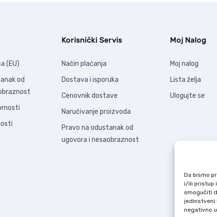
Korisnički Servis
Moj Nalog
ća (EU)
Način plaćanja
Moj nalog
tanak od
Dostava i isporuka
Lista želja
aobraznost
Cenovnik dostave
Ulogujte se
ornosti
Naručivanje proizvoda
nosti
Pravo na odustanak od
ugovora i nesaobraznost
Da bismo pru
i/ili prist
omogućiti d
jedinstveni 
negativno ut