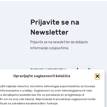
Prijavite se na
Newsletter
Prijavite se na newsletter da dobijate
informacije o popustima.
BUDIMO U KONTAKTU !
Upravljajte saglasnosti kolačića
Dodaj U Korpu nastoji da bude što precizniji
žili najbolje iskustvo, koristimo tehnologije poput kolačića za čuvanje
u opisu svih proizvoda, ali ne garantuje da
up informacijama o uređaju. Saglasnost sa ovim tehnologijama će nam
a obrađujemo podatke kao što su ponašanje pri pregledanju ili
su sve karakteristike i slike u potpunosti
ID-ovi na ovoj veb lokaciji. Nepristanak ili povlačenje saglasnosti može
tačne i bez grešaka.
icati na određene karakteristike i funkcije.