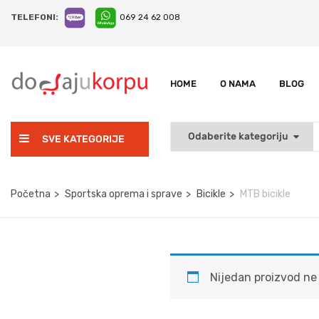
TELEFONI:
069 24 62 008
HOME
O NAMA
BLOG
SVE KATEGORIJE
Početna
Sportska oprema i sprave
Bicikle
MTB bicikle
Nijedan proizvod ne