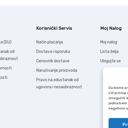
Korisnički Servis
Moj Nalog
ća (EU)
Način plaćanja
Moj nalog
tanak od
Dostava i isporuka
Lista želja
aobraznost
Cenovnik dostave
Ulogujte se
ornosti
Naručivanje proizvoda
nosti
Pravo na odustanak od
ugovora i nesaobraznost
Da bismo pru
i/ili prist
omogućiti d
jedinstveni 
negativno ut
Pr