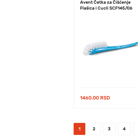
Avent Četka za Čišćenje
Flašica i Cucli SCF145/06
1460.00
RSD
1
2
3
4