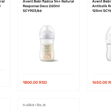
ral
Avent Bebi flašica 1m+ Natural
Avent Bebi 
1
Response Deco 260ml
Antikolik 
SCY903/66
125ml SCY
1800.00
RSD
1650.00
R
FLAŠICE I ŠOLJE