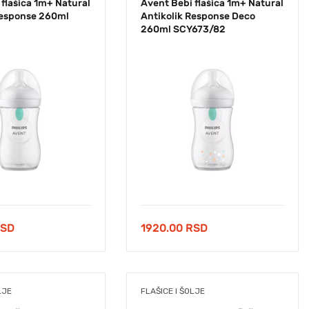
flašica 1m+ Natural
Avent Bebi flašica 1m+ Natural
Response 260ml
Antikolik Response Deco
260ml SCY673/82
SD
1920.00
RSD
LJE
FLAŠICE I ŠOLJE