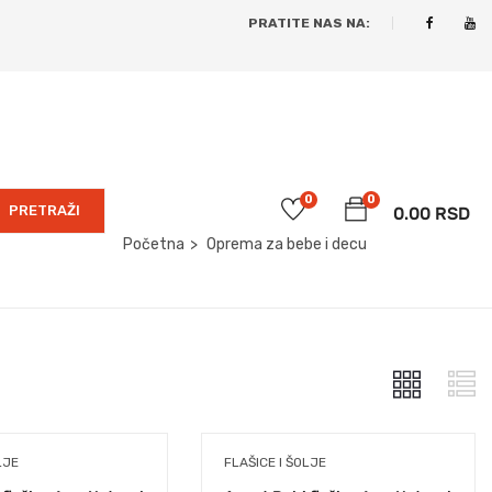
PRATITE NAS NA:
0
0
PRETRAŽI
0.00
RSD
Početna
Oprema za bebe i decu
LJE
FLAŠICE I ŠOLJE