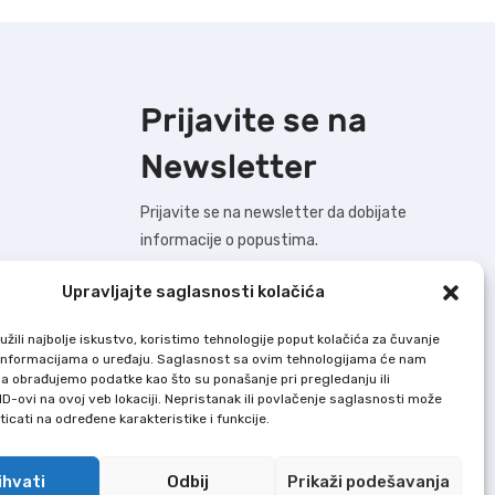
Prijavite se na
Newsletter
Prijavite se na newsletter da dobijate
informacije o popustima.
Upravljajte saglasnosti kolačića
žili najbolje iskustvo, koristimo tehnologije poput kolačića za čuvanje
BUDIMO U KONTAKTU !
up informacijama o uređaju. Saglasnost sa ovim tehnologijama će nam
a obrađujemo podatke kao što su ponašanje pri pregledanju ili
ID-ovi na ovoj veb lokaciji. Nepristanak ili povlačenje saglasnosti može
Dodaj U Korpu nastoji da bude što precizniji
icati na određene karakteristike i funkcije.
u opisu svih proizvoda, ali ne garantuje da
su sve karakteristike i slike u potpunosti
ihvati
Odbij
Prikaži podešavanja
tačne i bez grešaka.