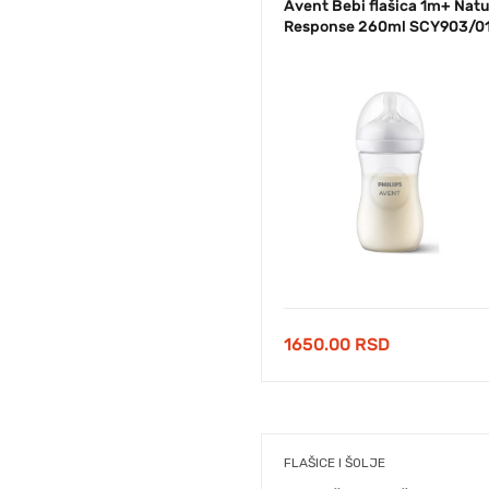
Avent Bebi flašica 1m+ Natu
Response 260ml SCY903/0
1650.00
RSD
FLAŠICE I ŠOLJE