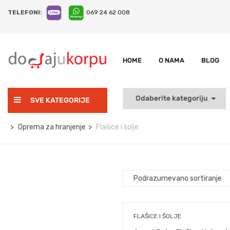
TELEFONI:
069 24 62 008
HOME
O NAMA
BLOG
SVE KATEGORIJE
Oprema za hranjenje
Flašice i šolje
FLAŠICE I ŠOLJE