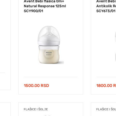
Avent Bebi flašica 0m+
Avent Bebi 
Natural Response 125ml
Antikolik 
SCY900/01
SCY673/01
1500.00
RSD
1800.00
R
FLAŠICE I ŠOLJE
FLAŠICE I ŠO