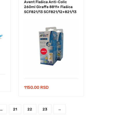
Avent Flašica Anti-Colic
260ml Giraffe 8811+ Flašica
SCF821/13 SCF821/12+821/13
1150.00
RSD
…
21
22
23
→