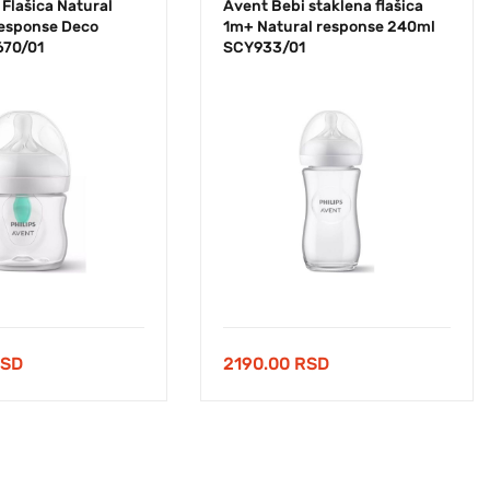
Flašica Natural
Avent Bebi staklena flašica
Response Deco
1m+ Natural response 240ml
670/01
SCY933/01
SD
2190.00
RSD