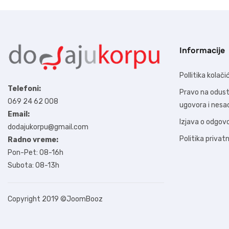
Informacije
Pollitika kolači
Telefoni:
Pravo na odus
069 24 62 008
ugovora i nes
Email:
Izjava o odgov
dodajukorpu@gmail.com
Politika privat
Radno vreme:
Pon-Pet: 08-16h
Subota: 08-13h
Copyright 2019
©JoomBooz