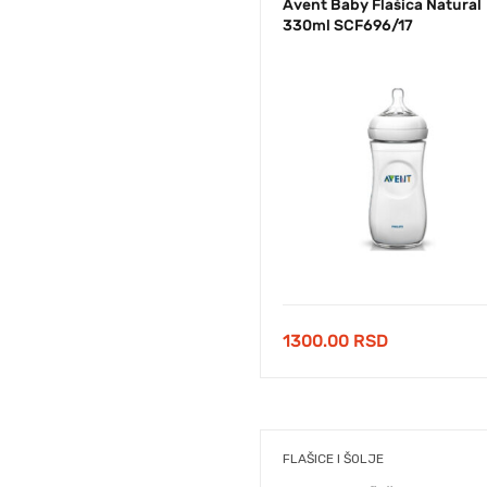
Avent Baby Flašica Natural
330ml SCF696/17
1300.00
RSD
FLAŠICE I ŠOLJE