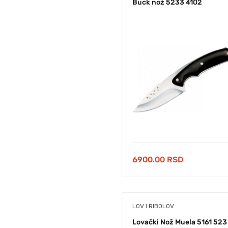
Buck nož 5233 4102
6900.00
RSD
LOV I RIBOLOV
Lovački Nož Muela 5161 523