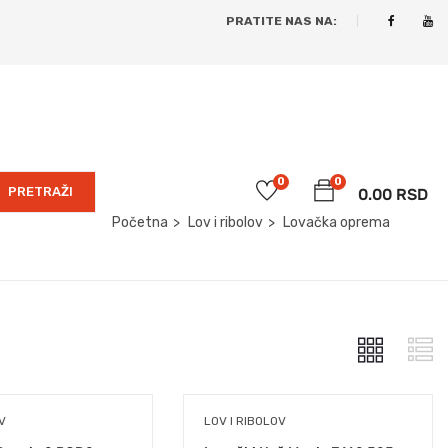
PRATITE NAS NA:
0
0
PRETRAŽI
0.00
RSD
Početna
Lov i ribolov
Lovačka oprema
V
LOV I RIBOLOV