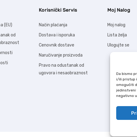
Korisnički Servis
Moj Nalog
ća (EU)
Način plaćanja
Moj nalog
tanak od
Dostava i isporuka
Lista želja
aobraznost
Cenovnik dostave
Ulogujte se
ornosti
Naručivanje proizvoda
nosti
Pravo na odustanak od
ugovora i nesaobraznost
Da bismo pru
i/ili prist
omogućiti d
jedinstveni 
negativno ut
Pr