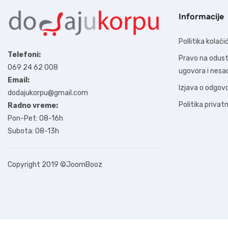
Informacije
Pollitika kolači
Telefoni:
Pravo na odus
069 24 62 008
ugovora i nes
Email:
Izjava o odgov
dodajukorpu@gmail.com
Politika privat
Radno vreme:
Pon-Pet: 08-16h
Subota: 08-13h
Copyright 2019
©JoomBooz