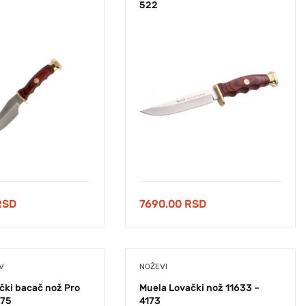
522
RSD
7690.00
RSD
V
NOŽEVI
čki bacač nož Pro
Muela Lovački nož 11633 –
075
4173