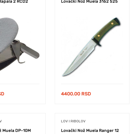
 Rapala 2 RCD2
Lovački Nož Muela 3162 525
SD
4400.00
RSD
V
LOV I RIBOLOV
ž Muela DP-10M
Lovački Nož Muela Ranger 12