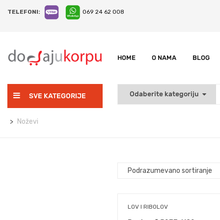
TELEFONI:
069 24 62 008
HOME
O NAMA
BLOG
SVE KATEGORIJE
Noževi
LOV I RIBOLOV