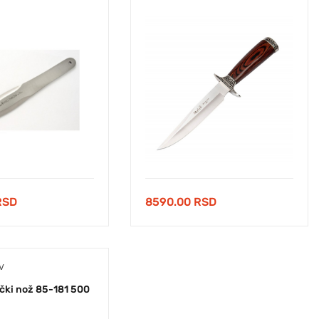
8590.00
RSD
RSD
V
čki nož 85-181 500