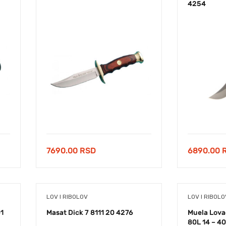
4254
7690.00
RSD
6890.00
LOV I RIBOLOV
LOV I RIBOLO
1
Masat Dick 7 8111 20 4276
Muela Lova
80L 14 – 4