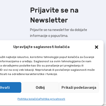
Prijavite se na
Newsletter
Prijavite se na newsletter da dobijate
informacije o popustima.
Upravljajte saglasnosti kolačića
žili najbolje iskustvo, koristimo tehnologije poput kolačića za čuvanje
BUDIMO U KONTAKTU !
up informacijama o uređaju. Saglasnost sa ovim tehnologijama će nam
a obrađujemo podatke kao što su ponašanje pri pregledanju ili
ID-ovi na ovoj veb lokaciji. Nepristanak ili povlačenje saglasnosti može
Dodaj U Korpu nastoji da bude što precizniji
icati na određene karakteristike i funkcije.
u opisu svih proizvoda, ali ne garantuje da
su sve karakteristike i slike u potpunosti
ihvati
Odbij
Prikaži podešavanja
tačne i bez grešaka.
Pollitika kolačića
Politika privatnosti