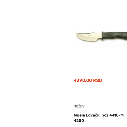
4390.00
RSD
NOŽEVI
Muela Lovački nož 4410-M
4250