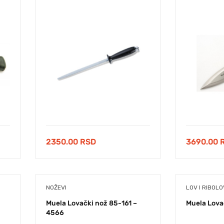
2350.00
RSD
3690.00
NOŽEVI
LOV I RIBOLO
Muela Lovački nož 85-161 –
Muela Lova
4566