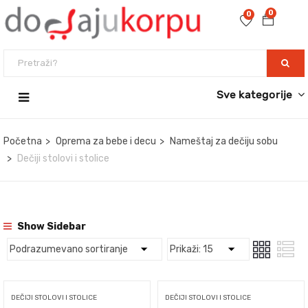
0
0
Sve kategorije
Početna
Oprema za bebe i decu
Nameštaj za dečiju sobu
Dečiji stolovi i stolice
Show Sidebar
DEČIJI STOLOVI I STOLICE
DEČIJI STOLOVI I STOLICE