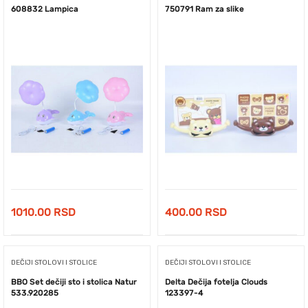
608832 Lampica
750791 Ram za slike
1010.00
RSD
400.00
RSD
DEČIJI STOLOVI I STOLICE
DEČIJI STOLOVI I STOLICE
BBO Set dečiji sto i stolica Natur
Delta Dečija fotelja Clouds
533.920285
123397-4