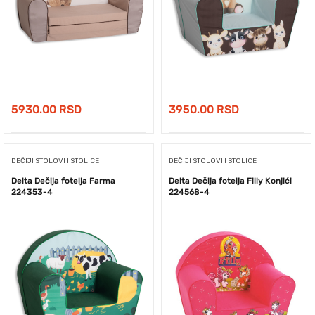
5930.00
RSD
3950.00
RSD
DEČIJI STOLOVI I STOLICE
DEČIJI STOLOVI I STOLICE
Delta Dečija fotelja Farma
Delta Dečija fotelja Filly Konjići
224353-4
224568-4