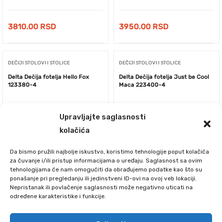
3810.00
RSD
3950.00
RSD
DEČIJI STOLOVI I STOLICE
DEČIJI STOLOVI I STOLICE
Delta Dečija fotelja Hello Fox
Delta Dečija fotelja Just be Cool
123380-4
Maca 223400-4
Upravljajte saglasnosti
kolačića
Da bismo pružili najbolje iskustvo, koristimo tehnologije poput kolačića
za čuvanje i/ili pristup informacijama o uređaju. Saglasnost sa ovim
tehnologijama će nam omogućiti da obrađujemo podatke kao što su
ponašanje pri pregledanju ili jedinstveni ID-ovi na ovoj veb lokaciji.
Nepristanak ili povlačenje saglasnosti može negativno uticati na
određene karakteristike i funkcije.