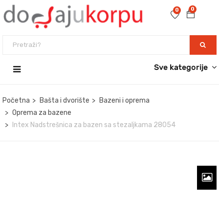
0
0
Sve kategorije
Početna
Bašta i dvorište
Bazeni i oprema
Oprema za bazene
Intex Nadstrešnica za bazen sa stezaljkama 28054