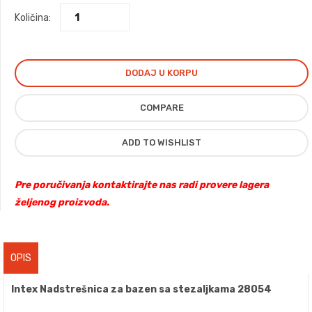
Količina:
DODAJ U KORPU
COMPARE
ADD TO WISHLIST
Pre poručivanja kontaktirajte nas radi provere lagera
željenog proizvoda.
OPIS
Intex Nadstrešnica za bazen sa stezaljkama 28054