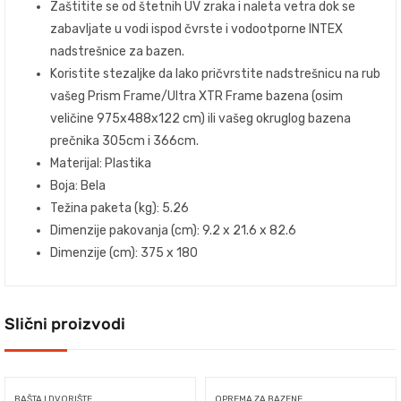
Zaštitite se od štetnih UV zraka i naleta vetra dok se
zabavljate u vodi ispod čvrste i vodootporne INTEX
nadstrešnice za bazen.
Koristite stezaljke da lako pričvrstite nadstrešnicu na rub
vašeg Prism Frame/Ultra XTR Frame bazena (osim
veličine 975x488x122 cm) ili vašeg okruglog bazena
prečnika 305cm i 366cm.
Materijal: Plastika
Boja: Bela
Težina paketa (kg): 5.26
Dimenzije pakovanja (cm): 9.2 x 21.6 x 82.6
Dimenzije (cm): 375 x 180
Slični proizvodi
BAŠTA I DVORIŠTE
OPREMA ZA BAZENE