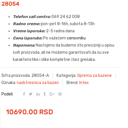
28054
Telefon call centra:
069 24 62 008
Radno vreme:
pon-pet 8-16h, subota 8-13h
Vreme isporuke
:
2-5 radna dana
Cena isporuke:
Po važećem
cenovniku
Napomena:
Nastojimo da budemo što precizniji u opisu
svih proizvoda, ali ne možemo garantovati da su sve
karakteristike i slike kompletne i bez grešaka.
Šifra proizvoda:
28054-A
Kategorija:
Oprema za bazene
Oznaka:
nadstresnica za bazen
Brend:
Intex
Podeli:
10690.00
RSD