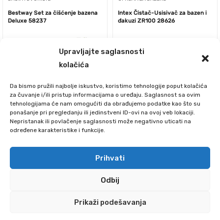
Bestway Set za čišćenje bazena
Intex Čistač-Usisivač za bazen i
Deluxe 58237
đakuzi ZR100 28626
Upravljajte saglasnosti
kolačića
Da bismo pružili najbolje iskustvo, koristimo tehnologije poput kolačića
za čuvanje i/ili pristup informacijama o uređaju. Saglasnost sa ovim
tehnologijama će nam omogućiti da obrađujemo podatke kao što su
ponašanje pri pregledanju ili jedinstveni ID-ovi na ovoj veb lokaciji.
Nepristanak ili povlačenje saglasnosti može negativno uticati na
određene karakteristike i funkcije.
10300.00
RSD
6190.00
RSD
Prihvati
Odbij
Prikaži podešavanja
0